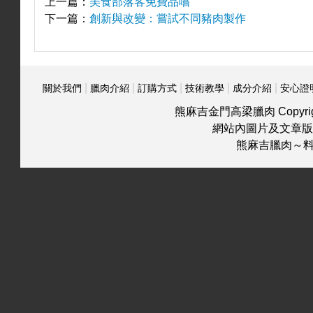
上一篇：
美食部落客免費品嚐
下一篇：
創新與改變：嘗試不同豬肉製作
肉
|
|
|
|
|
關於我們
臘肉介紹
訂購方式
技術教學
成分介紹
安心證
熊麻吉金門高梁臘肉 Copyrigh
介
網站內圖片及文章版
熊麻吉臘肉～
紹
訂