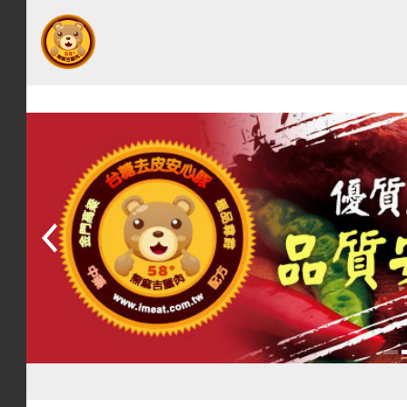
網
站
首
頁