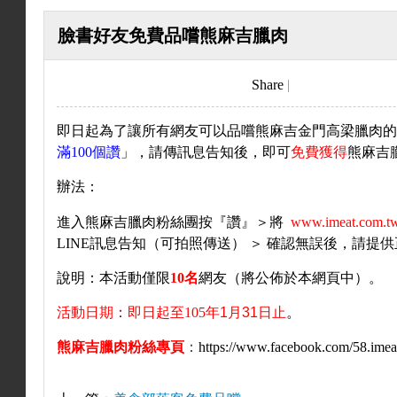
關
臉書好友免費品嚐熊麻吉臘肉
Share
|
於
即日起為了讓所有網友可以品嚐熊麻吉金門高梁臘肉
滿
100
個讚
」，請傳訊息告知後，即可
免費
獲得
熊麻吉
我
辦法：
進入熊麻吉臘肉粉絲團按
『讚』
＞
將
www.imeat.com.t
LINE
訊息告知（可拍照傳送）
＞
確認無誤後，請提供
們
說明：本活動僅限
10
名
網友（將公佈於本網頁中）
。
活動日期
：
即日起至
105
年1月31日止
。
熊麻吉臘肉粉絲專頁
：
https://www.facebook.com/58.imea
臘